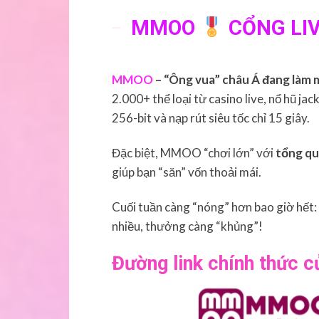
MMOO
CỔNG LIV
MMOO
– “Ông vua” châu Á đang làm m
2.000+ thể loại từ casino live, nổ hũ ja
256-bit và nạp rút siêu tốc chỉ 15 giây.
Đặc biệt, MMOO “chơi lớn” với
tổng qu
giúp bạn “săn” vốn thoải mái.
Cuối tuần càng “nóng” hơn bao giờ hết:
nhiều, thưởng càng “khủng”!
Đường link chính thức