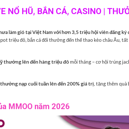
E NỔ HŨ, BẮN CÁ, CASINO | THƯ
ưa làm gió tại Việt Nam với hơn 3,5 triệu hội viên đăng ký
ckpot triệu đô, bắn cá đổi thưởng đến thể thao kèo châu Âu, t
ỹ thưởng lên đến hàng triệu đô
mỗi tháng – cơ hội trúng ja
thưởng nạp cuối tuần lên đến 200% giá trị
, tặng thêm quà 
 của MMOO năm 2026