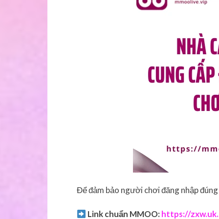
Để đảm bảo người chơi đăng nhập đúng 
Link chuẩn MMOO:
https://zxw.uk