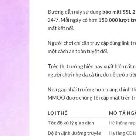
Đường dẫn này sử dụng
bảo mật SSL 2
24/7. Mỗi ngày có hơn
150.000 lượt tr
mất kết nối.
Người chơi chỉ cần truy cập đúng link t
một cách an toàn tuyệt đối.
Trên thị trường hiện nay xuất hiện rất 
người chơi nhẹ dạ cả tin, dụ dỗ cướp tiề
Nếu gặp phải trường hợp trang chính thứ
MMOO được chúng tôi cập nhật trên tra
LỢI THẾ
MÔ TẢ NG
Tốc độ xử lý giao dịch
Hệ thống nạp
Độ ổn định đường truyền
Hạ tầng CDN 