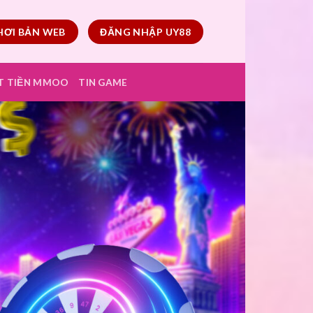
HƠI BẢN WEB
ĐĂNG NHẬP UY88
T TIỀN MMOO
TIN GAME