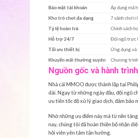
Bảo mật tài khoản
Áp dụng mã hó
Kho trò chơi đa dạng
7 sảnh chơi r
Tỷ lệ hoàn trả
Chính sách ho
Hỗ trợ 24/7
Đội ngũ trực 
Tối ưu thiết bị
Ứng dụng và 
Khuyến mãi thường xuyên
Chương trình
Nguồn gốc và hành trìn
Nhà cái MMOO được thành lập tại Philipp
dài. Ngay từ những ngày đầu, đội ngũ ch
ưu tiên tốc độ xử lý giao dịch, đảm bảo
Nhờ những ưu điểm này mà từ nền tảng 
nay, chúng tôi đã hoàn thiện bộ nhận di
hội viên yên tâm tận hưởng.